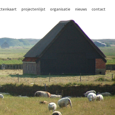
ctenkaart
projectenlijst
organisatie
nieuws
contact