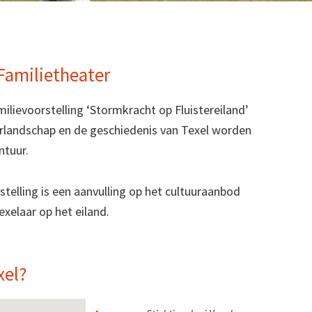
Familietheater
ilievoorstelling ‘Stormkracht op Fluistereiland’
rlandschap en de geschiedenis van Texel worden
ntuur.
stelling is een aanvulling op het cultuuraanbod
exelaar op het eiland.
xel?