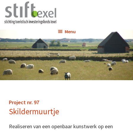
Spring
Door
naar
naar
de
de
Mijn
Stichting
hoofdnavigatie
hoofd
Menu
site
Toeristisch
inhoud
Investeringsfonds
Texel
Project nr. 97
Skildermuurtje
Realiseren van een openbaar kunstwerk op een